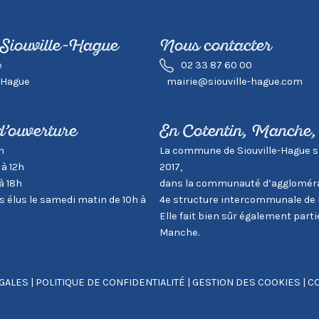
 Siouville-Hague
Nous contacter
e
02 33 87 60 00
-Hague
mairie@siouville-hague.com
d’ouverture
En Cotentin, Manche
h
La commune de Siouville-Hague s’in
 à 12h
2017,
à 18h
dans la communauté d’aggloméra
élus le samedi matin de 10h à
4e structure intercommunale de 
Elle fait bien sûr également par
Manche.
GALES
|
POLITIQUE DE CONFIDENTIALITÉ
|
GESTION DES COOKIES
|
CO