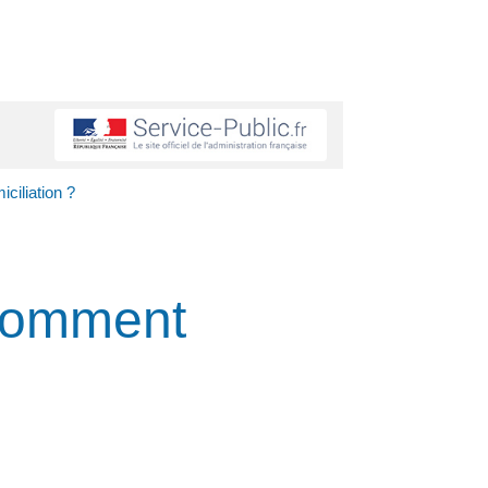
ciliation ?
 comment