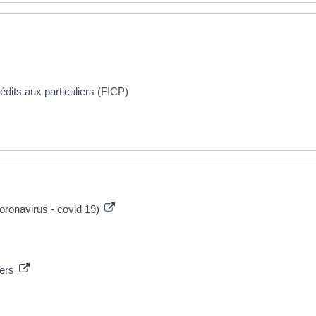
dits aux particuliers (FICP)
coronavirus - covid 19)
iers