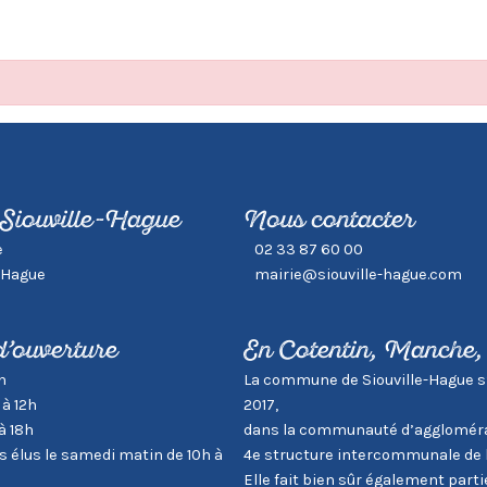
 Siouville-Hague
Nous contacter
e
02 33 87 60 00
-Hague
mairie@siouville-hague.com
d’ouverture
En Cotentin, Manche
h
La commune de Siouville-Hague s’in
 à 12h
2017,
à 18h
dans la communauté d’aggloméra
élus le samedi matin de 10h à
4e structure intercommunale de 
Elle fait bien sûr également par