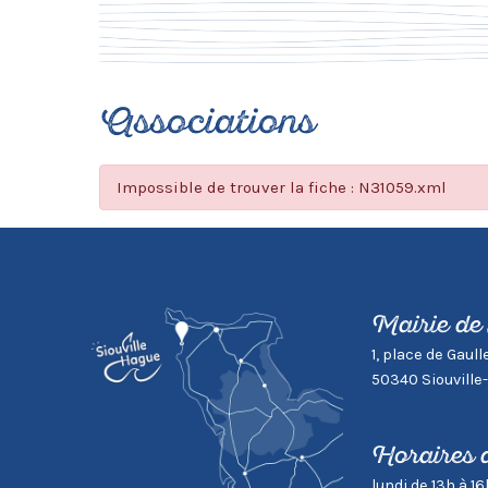
Associations
Impossible de trouver la fiche : N31059.xml
Mairie de
1, place de Gaull
50340 Siouville
Horaires 
lundi de 13h à 16