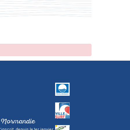
, Normandie
scrit, depuis le 1er janvier