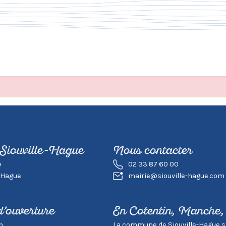
 Siouville-Hague
Nous contacter
e
02 33 87 60 00
-Hague
mairie@siouville-hague.com
d’ouverture
En Cotentin, Manche
h
La commune de Siouville-Hague s’in