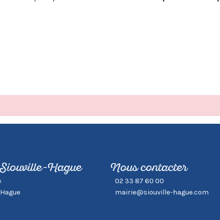
 Siouville-Hague
Nous contacter
e
02 33 87 60 00
-Hague
mairie@siouville-hague.com