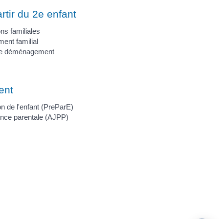
rtir du 2e enfant
ons familiales
ment familial
e de déménagement
ent
n de l'enfant (PreParE)
sence parentale (AJPP)