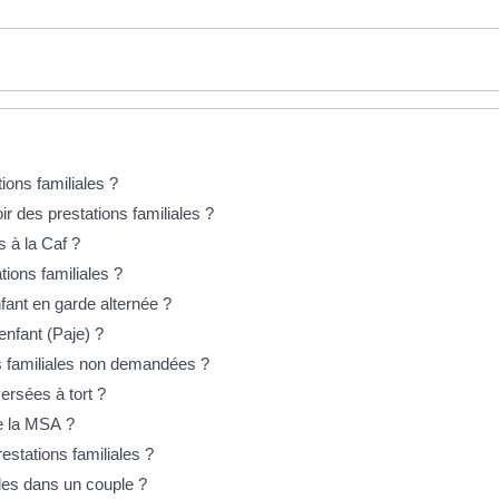
ions familiales ?
r des prestations familiales ?
 à la Caf ?
tions familiales ?
nfant en garde alternée ?
enfant (Paje) ?
ns familiales non demandées ?
ersées à tort ?
e la MSA ?
estations familiales ?
ales dans un couple ?