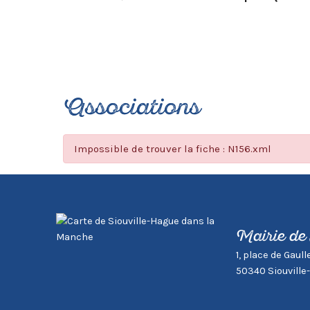
Associations
Impossible de trouver la fiche : N156.xml
Mairie de
1, place de Gaull
50340 Siouville