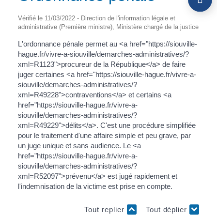
Vérifié le 11/03/2022 - Direction de l'information légale et
administrative (Première ministre), Ministère chargé de la justice
L'ordonnance pénale permet au <a href="https://siouville-
hague.fr/vivre-a-siouville/demarches-administratives/?
xml=R1123">procureur de la République</a> de faire
juger certaines <a href="https://siouville-hague.fr/vivre-a-
siouville/demarches-administratives/?
xml=R49228">contraventions</a> et certains <a
href="https://siouville-hague.fr/vivre-a-
siouville/demarches-administratives/?
xml=R49229">délits</a>. C'est une procédure simplifiée
pour le traitement d'une affaire simple et peu grave, par
un juge unique et sans audience. Le <a
href="https://siouville-hague.fr/vivre-a-
siouville/demarches-administratives/?
xml=R52097">prévenu</a> est jugé rapidement et
l'indemnisation de la victime est prise en compte.
Tout replier
Tout déplier