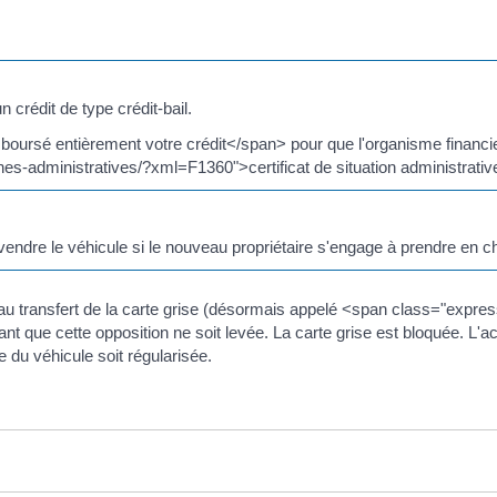
 crédit de type crédit-bail.
rsé entièrement votre crédit</span> pour que l'organisme financier
rches-administratives/?xml=F1360">certificat de situation administrativ
à vendre le véhicule si le nouveau propriétaire s'engage à prendre en ch
n au transfert de la carte grise (désormais appelé <span class="expres
 que cette opposition ne soit levée. La carte grise est bloquée. L'ac
e du véhicule soit régularisée.