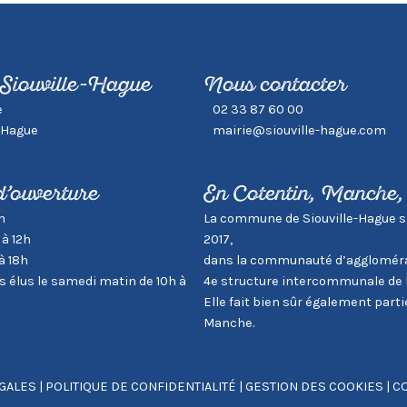
 Siouville-Hague
Nous contacter
e
02 33 87 60 00
-Hague
mairie@siouville-hague.com
d’ouverture
En Cotentin, Manche
h
La commune de Siouville-Hague s’in
 à 12h
2017,
à 18h
dans la communauté d’aggloméra
élus le samedi matin de 10h à
4e structure intercommunale de 
Elle fait bien sûr également par
Manche.
GALES
|
POLITIQUE DE CONFIDENTIALITÉ
|
GESTION DES COOKIES
|
CO