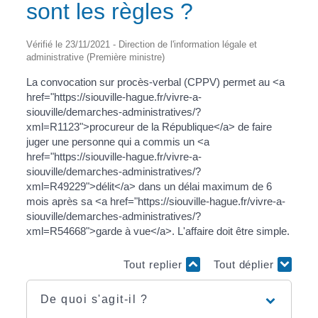
sont les règles ?
Vérifié le 23/11/2021 - Direction de l'information légale et
administrative (Première ministre)
La convocation sur procès-verbal (CPPV) permet au <a
href="https://siouville-hague.fr/vivre-a-
siouville/demarches-administratives/?
xml=R1123">procureur de la République</a> de faire
juger une personne qui a commis un <a
href="https://siouville-hague.fr/vivre-a-
siouville/demarches-administratives/?
xml=R49229">délit</a> dans un délai maximum de 6
mois après sa <a href="https://siouville-hague.fr/vivre-a-
siouville/demarches-administratives/?
xml=R54668">garde à vue</a>. L'affaire doit être simple.
Tout replier
Tout déplier
De quoi s'agit-il ?