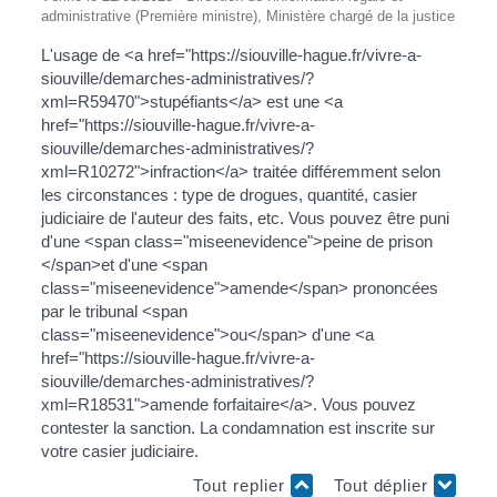
administrative (Première ministre), Ministère chargé de la justice
L'usage de <a href="https://siouville-hague.fr/vivre-a-
siouville/demarches-administratives/?
xml=R59470">stupéfiants</a> est une <a
href="https://siouville-hague.fr/vivre-a-
siouville/demarches-administratives/?
xml=R10272">infraction</a> traitée différemment selon
les circonstances : type de drogues, quantité, casier
judiciaire de l'auteur des faits, etc. Vous pouvez être puni
d'une <span class="miseenevidence">peine de prison
</span>et d'une <span
class="miseenevidence">amende</span> prononcées
par le tribunal <span
class="miseenevidence">ou</span> d'une <a
href="https://siouville-hague.fr/vivre-a-
siouville/demarches-administratives/?
xml=R18531">amende forfaitaire</a>. Vous pouvez
contester la sanction. La condamnation est inscrite sur
votre casier judiciaire.
Tout replier
Tout déplier