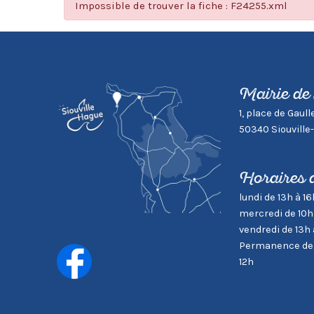
Impossible de trouver la fiche : F24255.xml
Mairie de
1, place de Gaull
50340 Siouville
Horaires 
lundi de 13h à 16
mercredi de 10h
vendredi de 13h 
Permanence des 
12h