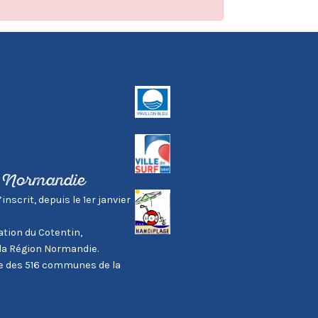
, Normandie
scrit, depuis le 1er janvier
tion du Cotentin,
la Région Normandie.
tie des 516 communes de la