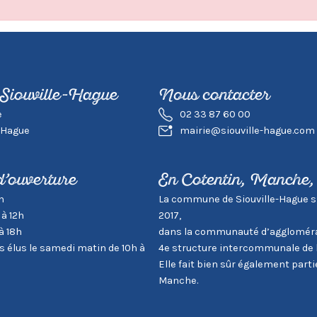
 Siouville-Hague
Nous contacter
e
02 33 87 60 00
-Hague
mairie@siouville-hague.com
d’ouverture
En Cotentin, Manche
h
La commune de Siouville-Hague s’in
 à 12h
2017,
à 18h
dans la communauté d’aggloméra
élus le samedi matin de 10h à
4e structure intercommunale de 
Elle fait bien sûr également par
Manche.