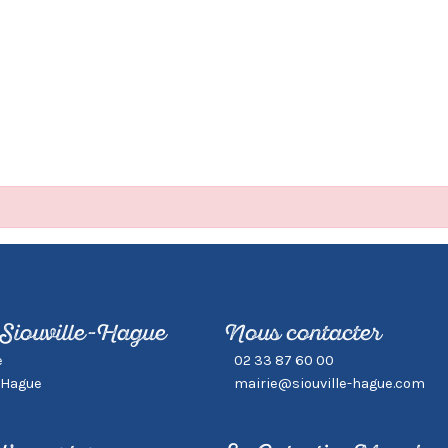
 Siouville-Hague
Nous contacter
e
02 33 87 60 00
-Hague
mairie@siouville-hague.com