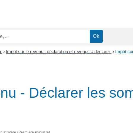
n
Impôt sur le revenu : déclaration et revenus à déclarer
Impôt su
>
>
enu - Déclarer les s
inistrative (Première ministre)