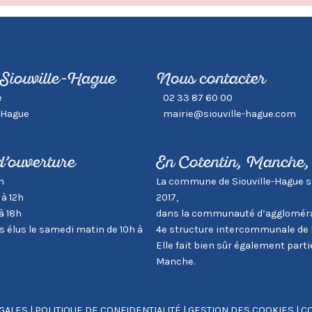
 Siouville-Hague
Nous contacter
e
02 33 87 60 00
-Hague
mairie@siouville-hague.com
d’ouverture
En Cotentin, Manche
h
La commune de Siouville-Hague s’in
 à 12h
2017,
à 18h
dans la communauté d’aggloméra
élus le samedi matin de 10h à
4e structure intercommunale de 
Elle fait bien sûr également par
Manche.
GALES
|
POLITIQUE DE CONFIDENTIALITÉ
|
GESTION DES COOKIES
|
CO