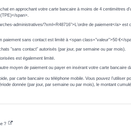
chat en approchant votre carte bancaire à moins de 4 centimètres d'u
e (TPE)</span>.
/demarches-administratives/?xml=R48716">L'ordre de paiement</a> est
n paiement sans contact est limité à <span class="valeur">50 €</spa
ats "sans contact" autorisés (par jour, par semaine ou par mois).
risées est également limité.
 autre moyen de paiement ou payer en insérant votre carte bancaire d
e, par carte bancaire ou téléphone mobile. Vous pouvez l'utiliser po
ériode donnée (par jour, par semaine ou par mois), le montant cumulé
he ?