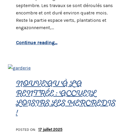
septembre. Les travaux se sont déroulés sans
encombre et ont duré environ quatre mois.
Reste la partie espace verts, plantations et
engazonnement,…
“Parc de glisse : les travaux sont achevés”
Continue reading
…
NOUVEAU À LA
RENTRÉE : ACCUEIL
LOISIRS LES MERCREDIS
!
POSTED ON:
17 juillet 2025